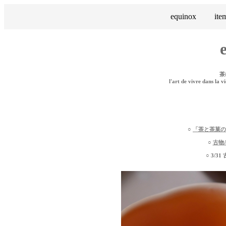
equinox
ite
茶
l'art de vivre dans la v
○
「茶と茶菓の
○
古物At
○ 3/3